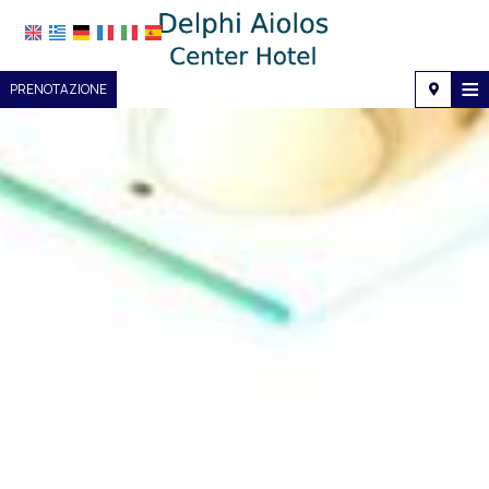
≡
PRENOTAZIONE
Casa
Posizione
Alloggio
Servizi
Galleria fotografica
Richiesta
Contatti