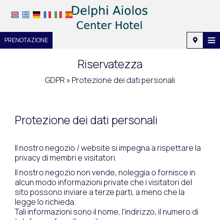
≡
PRENOTAZIONE
Casa
Riservatezza
Posizione
GDPR » Protezione dei dati personali
Alloggio
Protezione dei dati personali
Servizi
Galleria fotografica
Il nostro negozio / website si impegna a rispettare la
privacy di membri e visitatori.
Richiesta
Il nostro negozio non vende, noleggia o fornisce in
Contatti
alcun modo informazioni private che i visitatori del
sito possono inviare a terze parti, a meno che la
legge lo richieda.
Tali informazioni sono il nome, l'indirizzo, il numero di