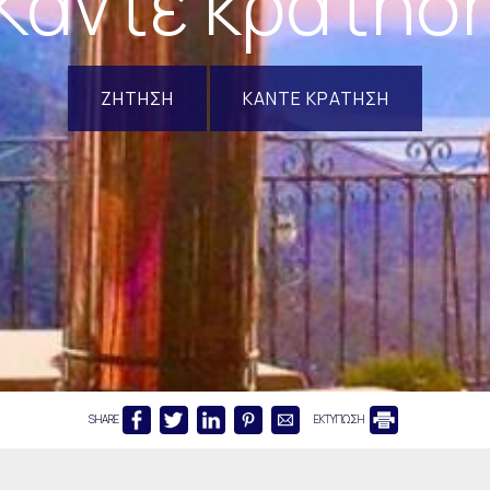
Κάντε κράτησ
ΖΉΤΗΣΗ
ΚΆΝΤΕ ΚΡΆΤΗΣΗ
SHARE
ΕΚΤΥΠΩΣΗ