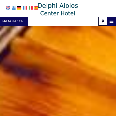
≡
PRENOTAZIONE
Casa
Posizione
Alloggio
Servizi
Galleria fotografica
Richiesta
Contatti