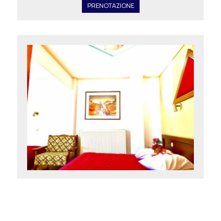
PRENOTAZIONE
Camera Tripla Standard con Vista Mare
3 Persone -
16 m²
3 letti
PRENOTAZIONE