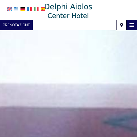
≡
PRENOTAZIONE
Casa
Posizione
Alloggio
Servizi
Galleria fotografica
Richiesta
Contatti