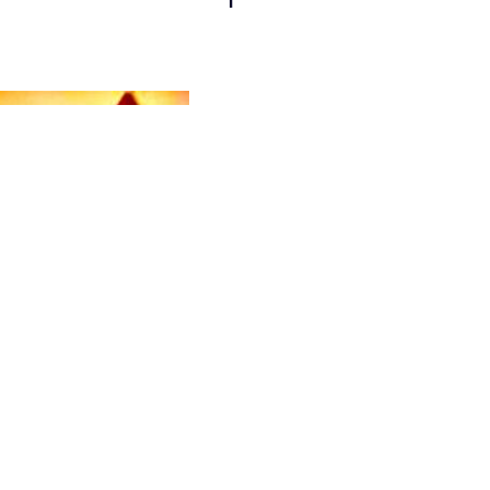
3 Persone -
15 m²
2 le
Dotata di una terrazza, quest
bollitore elettrico e una TV a 
Servizi
Vasca da bagno
Aria condizionata
Balcone
TV a schermo piatto
Vista
Bollitore elettrico
Terrazza