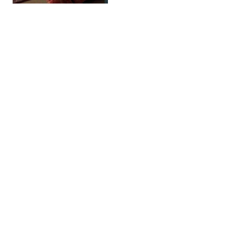
Fare una prenotazione
RICHIESTA
PRENOTAZIONE
» Camera Matrimoniale Deluxe con Vista Laterale sul Mare