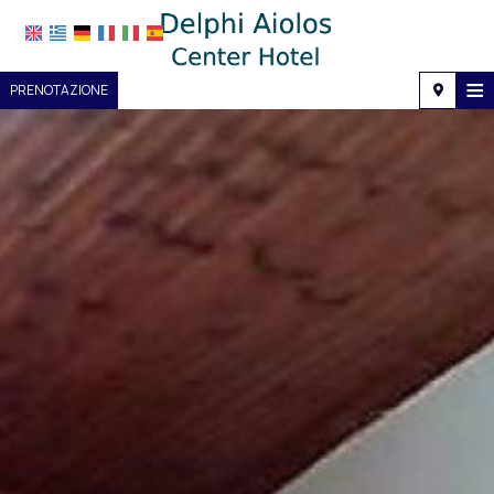
≡
PRENOTAZIONE
Casa
Posizione
Alloggio
Servizi
Galleria fotografica
Richiesta
Contatti