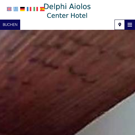
≡
BUCHEN
Startseite
Lage
Unterkunft
Ausstattung
Fotogalerie
Nachfrage
Kontakt