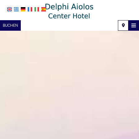
≡
BUCHEN
Startseite
Lage
Unterkunft
Ausstattung
Fotogalerie
Nachfrage
Kontakt