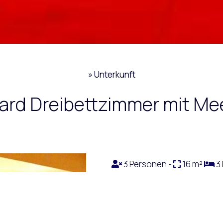
»
Unterkunft
ard Dreibettzimmer mit Mee
3 Personen -
16 m²
3 
Mit einer Terrasse mit Meerbl
außerdem Klimaanlage und eine
Einrichtungen