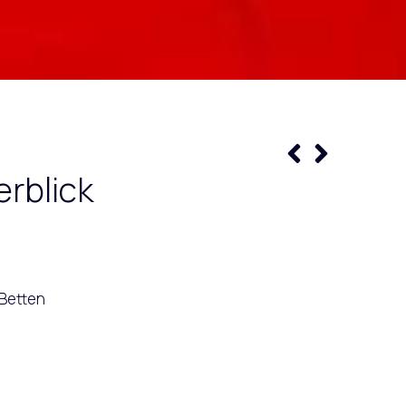
rblick
Betten
ick ausgestattet, bietet dieses Dreibettzimmer
n Flachbild-TV. Die Einheit bietet 3 Betten.