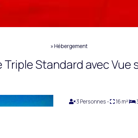
»
Hébergement
Triple Standard avec Vue s
3 Personnes -
16 m²
3
Dotée d'une terrasse avec vue
climatisation et une télévision 
Aménagements