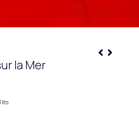
ur la Mer
 lits
 sur la mer, cette chambre triple offre également la
à écran plat. L'unité dispose de 3 lits.