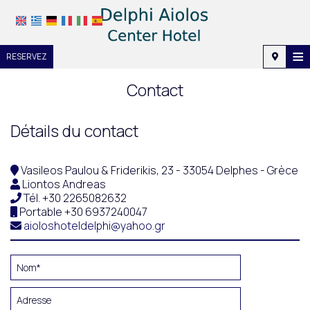
≡
RESERVEZ
Accueil
Contact
Emplacement
Détails du contact
Hébergement
Équipements
Vasileos Paulou & Friderikis, 23 - 33054 Delphes - Grèce
Liontos Andreas
Galerie photo
Tél.
+30 2265082632
Portable
+30 6937240047
Demande
aioloshoteldelphi@yahoo.gr
Contact