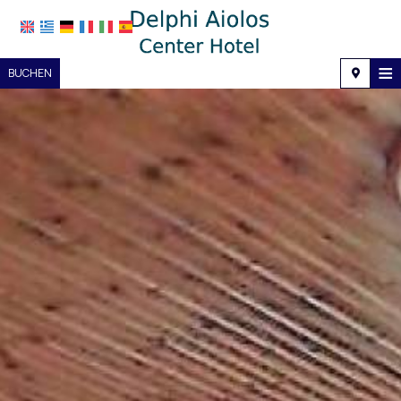
≡
BUCHEN
Startseite
Lage
Unterkunft
Ausstattung
Fotogalerie
Nachfrage
Kontakt