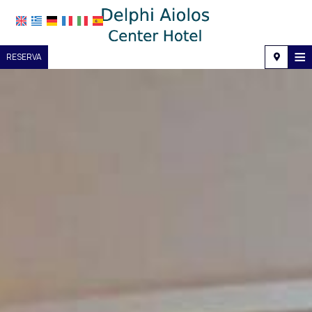
≡
RESERVA
Hogar
Ubicación
Alojamiento
Servicios
Galería de fotos
Investigación
Contacto