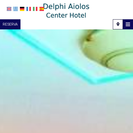
≡
RESERVA
Hogar
Ubicación
Alojamiento
Servicios
Galería de fotos
Investigación
Contacto