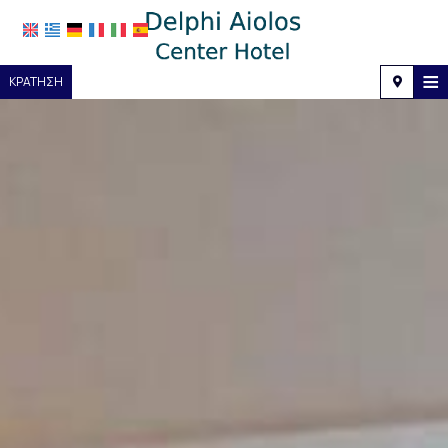
≡
ΚΡΆΤΗΣΗ
Κεντρική
Τοποθεσία
Διαμονή
Παροχές
Φωτογραφίες
Ζήτηση
Επικοινωνία