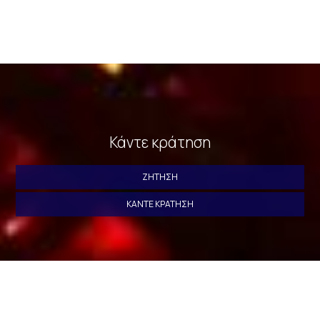
Κάντε κράτηση
ΖΉΤΗΣΗ
ΚΆΝΤΕ ΚΡΆΤΗΣΗ
» Deluxe Δίκλινο Δωμάτιο με Πλάγια Θέα στη Θάλασσα
»